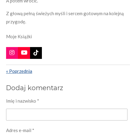
A potem wrócić.
Z głową pełną świeżych myśli i sercem gotowym na kolejną
przygodę.
Moje Książki
I
Y
T
n
o
I
s
u
K
«
Poprzednia
t
T
T
a
u
o
g
b
k
Dodaj komentarz
r
e
a
m
Imię i nazwisko *
Adres e-mail *