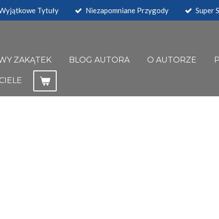
Wyjątkowe Tytuły
Niezapomniane Przygody
Super S
WY ZAKĄTEK
BLOG AUTORA
O AUTORZE
CIELE