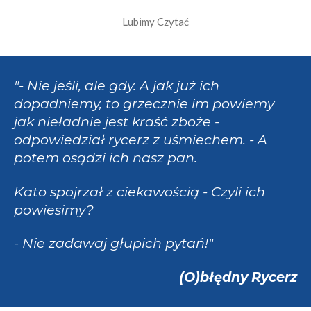
a
a
a
a
a
j
:
o
Lubimy Czytać
z
z
z
z
z
c
5
e
d
d
d
d
d
g
n
ę
w
k
k
k
k
e
"- Nie jeśli, ale gdy. A jak już ich
i
a
i
i
i
k
dopadniemy, to grzecznie im powiemy
a
jak nieładnie jest kraść zboże -
z
odpowiedział rycerz z uśmiechem. - A
d
potem osądzi ich nasz pan.
e
k
Kato spojrzał z ciekawością - Czyli ich
powiesimy?
- Nie zadawaj głupich pytań!"
(O)błędny Rycerz