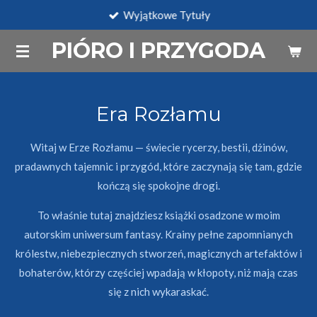
Wyjątkowe Tytuły
Przejdź
do
PIÓRO I PRZYGODA
głównej
treści
Era Rozłamu
Witaj w Erze Rozłamu — świecie rycerzy, bestii, dżinów,
pradawnych tajemnic i przygód, które zaczynają się tam, gdzie
kończą się spokojne drogi.
To właśnie tutaj znajdziesz książki osadzone w moim
autorskim uniwersum fantasy. Krainy pełne zapomnianych
królestw, niebezpiecznych stworzeń, magicznych artefaktów i
bohaterów, którzy częściej wpadają w kłopoty, niż mają czas
się z nich wykaraskać.