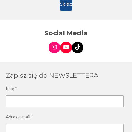
Sklep
Social Media
I
Y
T
n
o
I
s
u
K
t
T
T
a
u
o
Zapisz się do NEWSLETTERA
g
b
k
r
e
a
Imię *
m
Adres e-mail *